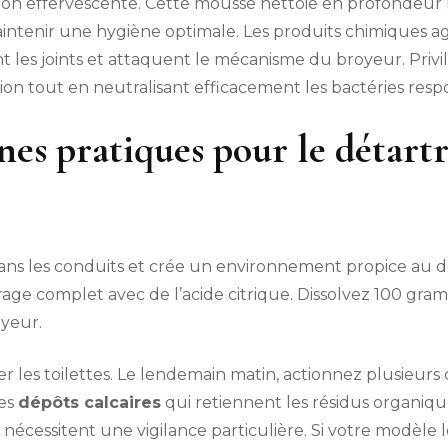
on effervescente. Cette mousse nettoie en profondeur le
aintenir une hygiène optimale. Les produits chimiques a
 les joints et attaquent le mécanisme du broyeur. Privilé
tion tout en neutralisant efficacement les bactéries res
nes pratiques pour le détartr
ns les conduits et crée un environnement propice au 
trage complet avec de l’acide citrique. Dissolvez 100 gr
oyeur.
ser les toilettes. Le lendemain matin, actionnez plusieurs
es
dépôts calcaires
qui retiennent les résidus organiques
nécessitent une vigilance particulière. Si votre modèle