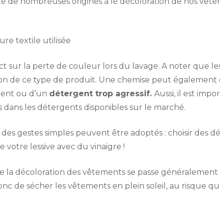
xiste de nombreuses origines à lé décoloration de nos vêt
ure textile utilisée
t sur la perte de couleur lors du lavage. A noter que l
ation de ce type de produit. Une chemise peut également ê
gent ou d’un
détergent trop agressif.
Aussi, il est imp
dans les détergents disponibles sur le marché.
 des gestes simples peuvent être adoptés : choisir des
e votre lessive avec du vinaigre !
e de la décoloration des vêtements se passe généraleme
donc de sécher les vêtements en plein soleil, au risque 