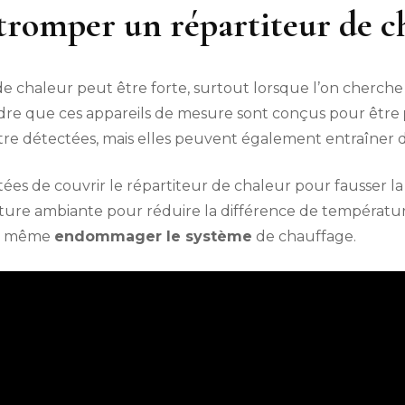
tromper un répartiteur de ch
e chaleur peut être forte, surtout lorsque l’on cherche 
dre que ces appareils de mesure sont conçus pour être
 détectées, mais elles peuvent également entraîner de
tées de couvrir le répartiteur de chaleur pour fausser 
ature ambiante pour réduire la différence de températ
nt même
endommager le système
de chauffage.