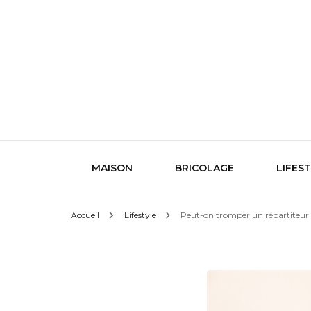
Le design sous toutes ses formes
Indigo
MAISON
BRICOLAGE
LIFES
Accueil
Lifestyle
Peut-on tromper un répartiteur 