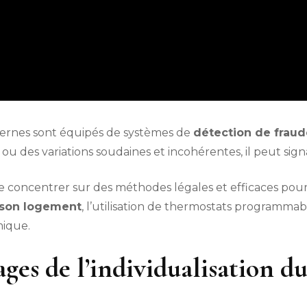
dernes sont équipés de systèmes de
détection de fraud
des variations soudaines et incohérentes, il peut sign
se concentrer sur des méthodes légales et efficaces po
e son logement
, l’utilisation de thermostats programma
mique.
ges de l’individualisation du