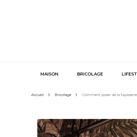
Le design sous toutes ses formes
Indigo
MAISON
BRICOLAGE
LIFES
Accueil
Bricolage
Comment poser de la tapisseri