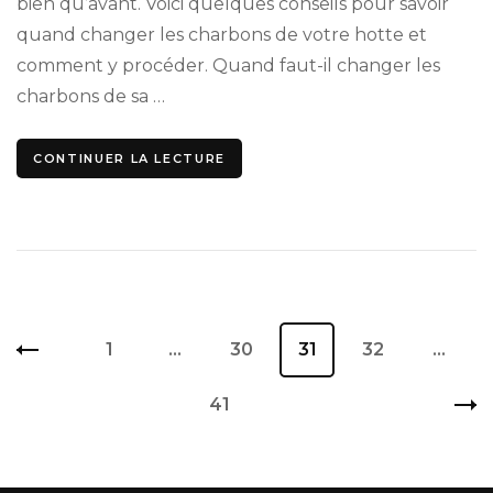
bien qu’avant. Voici quelques conseils pour savoir
quand changer les charbons de votre hotte et
comment y procéder. Quand faut-il changer les
charbons de sa …
CONTINUER LA LECTURE
Pagination
Page
1
…
Page
30
Page
31
Page
32
…
des
publications
Page
41