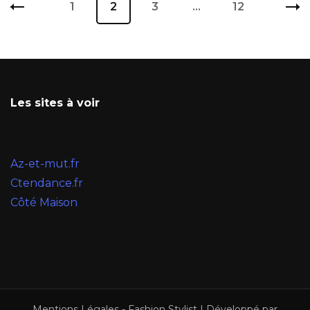
Page
1
Page
2
Page
3
…
Page
12
des
publications
Les sites à voir
Az-et-mut.fr
Ctendance.fr
Côté Maison
Mentions Légales
-
Fashion Stylist | Développé par